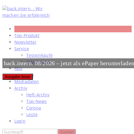
Skip
to
content
Top-Produkt
Newsletter
Service
Testeinkäufe
Schulungen
back.intern. 08/2026 – jetzt als ePaper herunterlade
Abo
#meinjob
Ausgabe lesen
Mediadaten
Archiv
Heft-Archiv
Top-News
Corona
Leute
Login