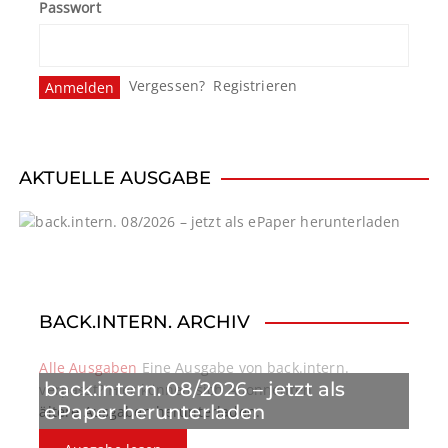
Passwort
Vergessen?
Registrieren
AKTUELLE AUSGABE
BACK.INTERN. ARCHIV
Alle Ausgaben
Eine Ausgabe von back.intern.
back.intern. 08/2026 – jetzt als
verpasst? Hier können sich Abonnenten
ePaper herunterladen
ältere Ausgaben herunterladen.