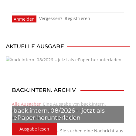
Vergessen?
Registrieren
AKTUELLE AUSGABE
BACK.INTERN. ARCHIV
Alle Ausgaben
Eine Ausgabe von back.intern.
back.intern. 08/2026 – jetzt als
verpasst? Hier können sich Abonnenten
ePaper herunterladen
ältere Ausgaben herunterladen.
Ausgabe lesen
back.intern. Top-News
Sie suchen eine Nachricht aus