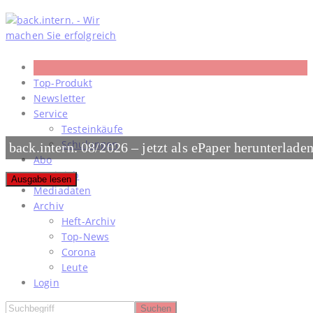
Skip
to
content
Top-Produkt
Newsletter
Service
Testeinkäufe
Schulungen
back.intern. 08/2026 – jetzt als ePaper herunterlade
Abo
#meinjob
Ausgabe lesen
Mediadaten
Archiv
Heft-Archiv
Top-News
Corona
Leute
Login