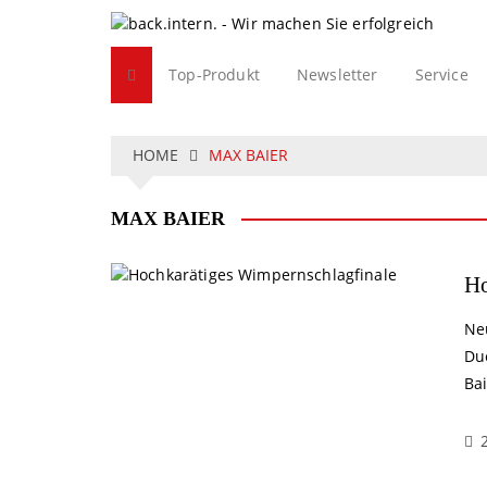
S
k
i
Top-Produkt
Newsletter
Service
p
t
o
c
HOME
MAX BAIER
o
n
MAX BAIER
t
e
n
Ho
t
Ne
Du
Bai