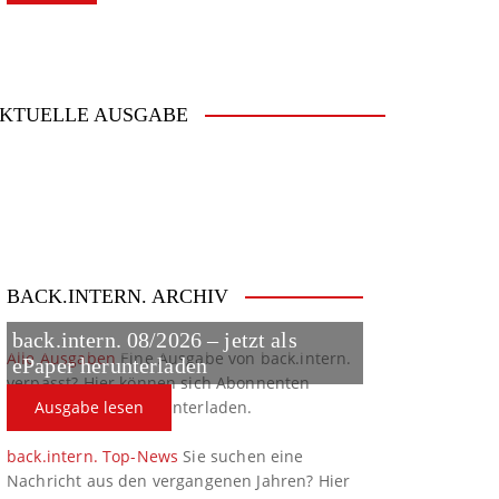
KTUELLE AUSGABE
BACK.INTERN. ARCHIV
back.intern. 08/2026 – jetzt als
Alle Ausgaben
Eine Ausgabe von back.intern.
ePaper herunterladen
verpasst? Hier können sich Abonnenten
ältere Ausgaben herunterladen.
Ausgabe lesen
back.intern. Top-News
Sie suchen eine
Nachricht aus den vergangenen Jahren? Hier