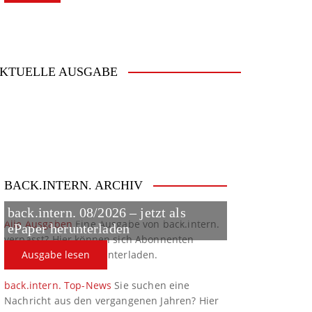
KTUELLE AUSGABE
BACK.INTERN. ARCHIV
back.intern. 08/2026 – jetzt als
Alle Ausgaben
Eine Ausgabe von back.intern.
ePaper herunterladen
verpasst? Hier können sich Abonnenten
ältere Ausgaben herunterladen.
Ausgabe lesen
back.intern. Top-News
Sie suchen eine
Nachricht aus den vergangenen Jahren? Hier