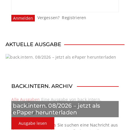
Vergessen?
Registrieren
AKTUELLE AUSGABE
BACK.INTERN. ARCHIV
Alle Ausgaben
Eine Ausgabe von back.intern.
back.intern. 08/2026 – jetzt als
verpasst? Hier können sich Abonnenten
ePaper herunterladen
ältere Ausgaben herunterladen.
Ausgabe lesen
back.intern. Top-News
Sie suchen eine Nachricht aus