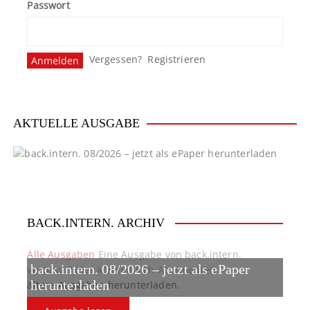
Passwort
Vergessen?
Registrieren
AKTUELLE AUSGABE
BACK.INTERN. ARCHIV
Alle Ausgaben
Eine Ausgabe von back.intern.
back.intern. 08/2026 – jetzt als ePaper
verpasst? Hier können sich Abonnenten
ältere Ausgaben herunterladen.
herunterladen