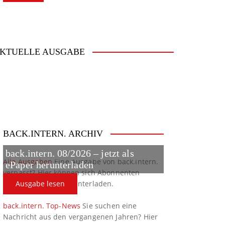
KTUELLE AUSGABE
BACK.INTERN. ARCHIV
back.intern. 08/2026 – jetzt als
Alle Ausgaben
Eine Ausgabe von back.intern.
ePaper herunterladen
verpasst? Hier können sich Abonnenten
ältere Ausgaben herunterladen.
Ausgabe lesen
back.intern. Top-News
Sie suchen eine
Nachricht aus den vergangenen Jahren? Hier