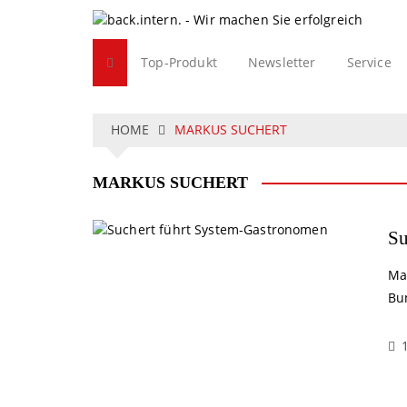
S
k
i
Top-Produkt
Newsletter
Service
p
t
o
c
HOME
MARKUS SUCHERT
o
n
MARKUS SUCHERT
t
e
n
Su
t
Ma
Bu