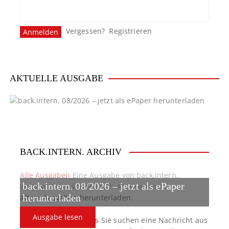
Vergessen?
Registrieren
AKTUELLE AUSGABE
BACK.INTERN. ARCHIV
Alle Ausgaben
Eine Ausgabe von back.intern.
back.intern. 08/2026 – jetzt als ePaper
verpasst? Hier können sich Abonnenten
ältere Ausgaben herunterladen.
herunterladen
Ausgabe lesen
back.intern. Top-News
Sie suchen eine Nachricht aus