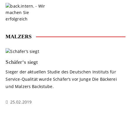
S
k
i
p
t
o
MALZERS
c
o
n
t
Schäfer‘s siegt
e
Sieger der aktuellen Studie des Deutschen Instituts für
n
Service-Qualität wurde Schäfer’s vor Junge Die Bäckerei
t
und Malzers Backstube.
25.02.2019