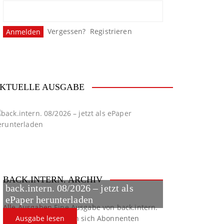
Vergessen?
Registrieren
KTUELLE AUSGABE
BACK.INTERN. ARCHIV
back.intern. 08/2026 – jetzt als
ePaper herunterladen
Alle Ausgaben
Eine Ausgabe von back.intern.
verpasst? Hier können sich Abonnenten
Ausgabe lesen