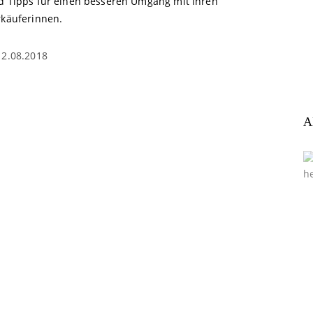
d Tipps für einen besseren Umgang mit Ihren
rkäuferinnen.
12.08.2018
A