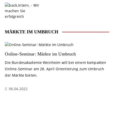
S
k
i
p
t
o
MÄRKTE IM UMBRUCH
c
o
n
t
Online-Seminar: Märkte im Umbruch
e
Die Bundesakademie Weinheim will bei einem kompakten
n
Online-Seminar am 28. April Orientierung zum Umbruch
t
der Märkte bieten.
06.04.2022