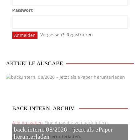
Passwort
Vergessen?
Registrieren
AKTUELLE AUSGABE
BACK.INTERN. ARCHIV
Alle Ausgaben
Eine Ausgabe von back.intern.
back.intern. 08/2026 – jetzt als ePaper
verpasst? Hier können sich Abonnenten
ältere Ausgaben herunterladen.
herunterladen