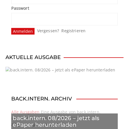
Passwort
Vergessen?
Registrieren
AKTUELLE AUSGABE
BACK.INTERN. ARCHIV
Alle Ausgaben
Eine Ausgabe von back.intern.
back.intern. 08/2026 – jetzt als
verpasst? Hier können sich Abonnenten
ePaper herunterladen
ältere Ausgaben herunterladen.