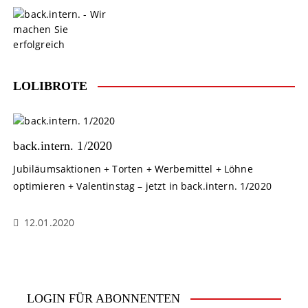
S
k
i
p
t
o
LOLIBROTE
c
o
n
t
back.intern. 1/2020
e
Jubiläumsaktionen + Torten + Werbemittel + Löhne
n
optimieren + Valentinstag – jetzt in back.intern. 1/2020
t
12.01.2020
LOGIN FÜR ABONNENTEN