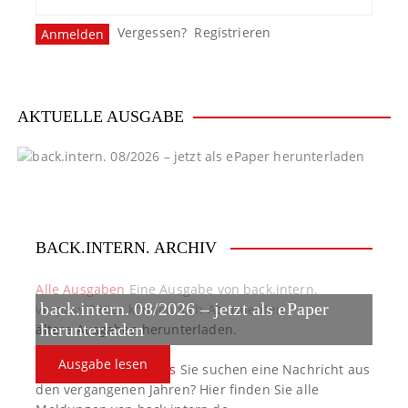
Vergessen?
Registrieren
AKTUELLE AUSGABE
BACK.INTERN. ARCHIV
Alle Ausgaben
Eine Ausgabe von back.intern.
back.intern. 08/2026 – jetzt als ePaper
verpasst? Hier können sich Abonnenten
ältere Ausgaben herunterladen.
herunterladen
Ausgabe lesen
back.intern. Top-News
Sie suchen eine Nachricht aus
den vergangenen Jahren? Hier finden Sie alle