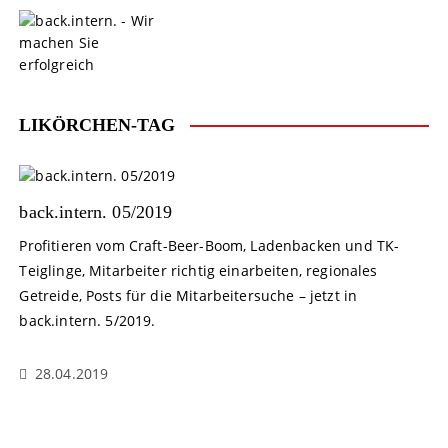
S
k
i
p
t
o
LIKÖRCHEN-TAG
c
o
n
t
back.intern. 05/2019
e
Profitieren vom Craft-Beer-Boom, Ladenbacken und TK-
n
Teiglinge, Mitarbeiter richtig einarbeiten, regionales
t
Getreide, Posts für die Mitarbeitersuche – jetzt in
back.intern. 5/2019.
28.04.2019