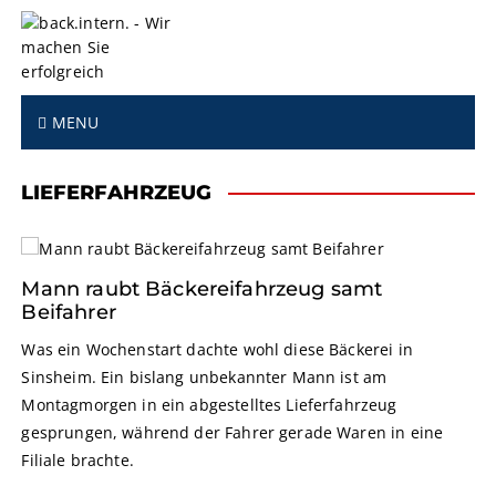
S
k
i
p
t
MENU
o
c
o
LIEFERFAHRZEUG
n
t
e
n
Mann raubt Bäckereifahrzeug samt
t
Beifahrer
Was ein Wochenstart dachte wohl diese Bäckerei in
Sinsheim. Ein bislang unbekannter Mann ist am
Montagmorgen in ein abgestelltes Lieferfahrzeug
gesprungen, während der Fahrer gerade Waren in eine
Filiale brachte.