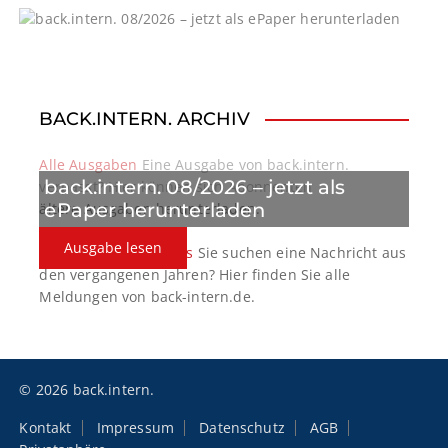
BACK.INTERN. ARCHIV
Alle Ausgaben
Eine Ausgabe von back.intern.
back.intern. 08/2026 – jetzt als
verpasst? Hier können sich Abonnenten
ePaper herunterladen
ältere Ausgaben herunterladen.
Ausgabe lesen
back.intern. Top-News
Sie suchen eine Nachricht aus
den vergangenen Jahren? Hier finden Sie alle
Meldungen von back-intern.de.
© 2026 back.intern.
Kontakt
Impressum
Datenschutz
AGB