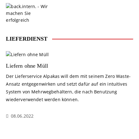
S
k
i
p
t
o
LIEFERDIENST
c
o
n
t
Liefern ohne Müll
e
Der Lieferservice Alpakas will dem mit seinem Zero Waste-
n
Ansatz entgegenwirken und setzt dafür auf ein intuitives
t
System von Mehrwegbehältern, die nach Benutzung
wiederverwendet werden können.
08.06.2022