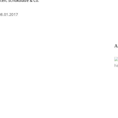
rten, Schokolade & Co.
08.01.2017
A