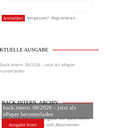
Vergessen?
Registrieren
KTUELLE AUSGABE
BACK.INTERN. ARCHIV
back.intern. 08/2026 – jetzt als
ePaper herunterladen
Alle Ausgaben
Eine Ausgabe von back.intern.
verpasst? Hier können sich Abonnenten
Ausgabe lesen