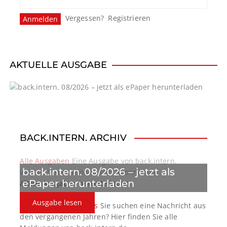
Vergessen?
Registrieren
AKTUELLE AUSGABE
BACK.INTERN. ARCHIV
Alle Ausgaben
Eine Ausgabe von back.intern.
back.intern. 08/2026 – jetzt als
verpasst? Hier können sich Abonnenten
ePaper herunterladen
ältere Ausgaben herunterladen.
Ausgabe lesen
back.intern. Top-News
Sie suchen eine Nachricht aus
den vergangenen Jahren? Hier finden Sie alle