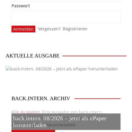
Passwort
Vergessen?
Registrieren
AKTUELLE AUSGABE
BACK.INTERN. ARCHIV
Alle Ausgaben
Eine Ausgabe von back.intern.
back.intern. 08/2026 – jetzt als ePaper
verpasst? Hier können sich Abonnenten
ältere Ausgaben herunterladen.
herunterladen