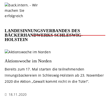
S
k
i
p
t
o
LANDESINNUNGSVERBANDES DES
c
BÄCKERHANDWERKS SCHLESWIG-
HOLSTEIN
o
n
t
e
Aktionswoche im Norden
n
t
Bereits zum 17. Mal starten die teilnehmenden
Innungsbäckereien in Schleswig-Holstein ab 23. November
2020 die Aktion „Gewalt kommt nicht in die Tüte!“.
18.11.2020