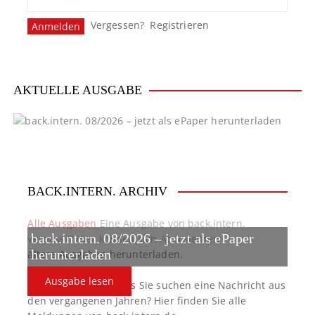
Vergessen?
Registrieren
AKTUELLE AUSGABE
BACK.INTERN. ARCHIV
Alle Ausgaben
Eine Ausgabe von back.intern.
back.intern. 08/2026 – jetzt als ePaper
verpasst? Hier können sich Abonnenten
ältere Ausgaben herunterladen.
herunterladen
Ausgabe lesen
back.intern. Top-News
Sie suchen eine Nachricht aus
den vergangenen Jahren? Hier finden Sie alle