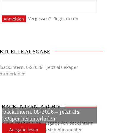
Vergessen?
Registrieren
KTUELLE AUSGABE
BACK.INTERN. ARCHIV
back.intern. 08/2026 – jetzt als
ePaper herunterladen
Alle Ausgaben
Eine Ausgabe von back.intern.
verpasst? Hier können sich Abonnenten
Ausgabe lesen