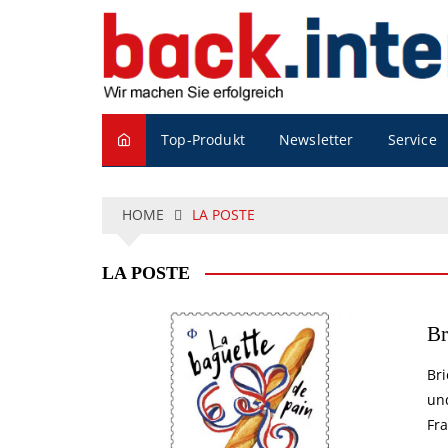
S
k
i
p
t
o
Service
Top-Produkt
Newsletter
c
o
n
t
HOME
LA POSTE
e
n
LA POSTE
t
Br
Br
un
Fra