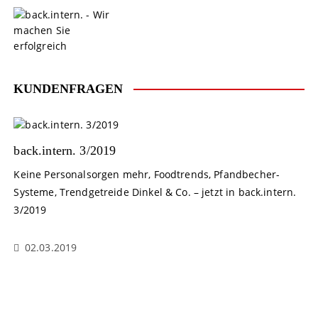
S
k
i
p
t
o
KUNDENFRAGEN
c
o
n
t
back.intern. 3/2019
e
Keine Personalsorgen mehr, Foodtrends, Pfandbecher-
n
Systeme, Trendgetreide Dinkel & Co. – jetzt in back.intern.
t
3/2019
02.03.2019