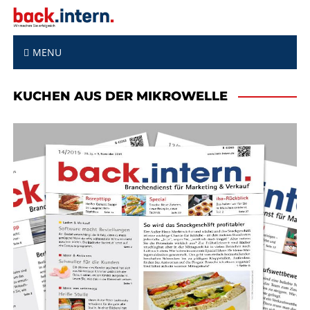
S
k
i
p
MENU
t
o
KUCHEN AUS DER MIKROWELLE
c
o
n
t
e
n
t