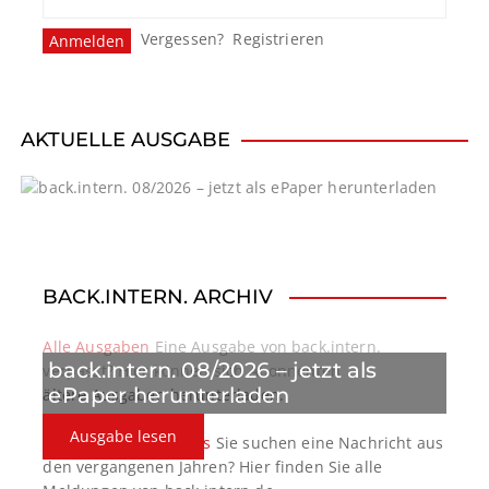
Vergessen?
Registrieren
AKTUELLE AUSGABE
BACK.INTERN. ARCHIV
Alle Ausgaben
Eine Ausgabe von back.intern.
back.intern. 08/2026 – jetzt als
verpasst? Hier können sich Abonnenten
ePaper herunterladen
ältere Ausgaben herunterladen.
Ausgabe lesen
back.intern. Top-News
Sie suchen eine Nachricht aus
den vergangenen Jahren? Hier finden Sie alle