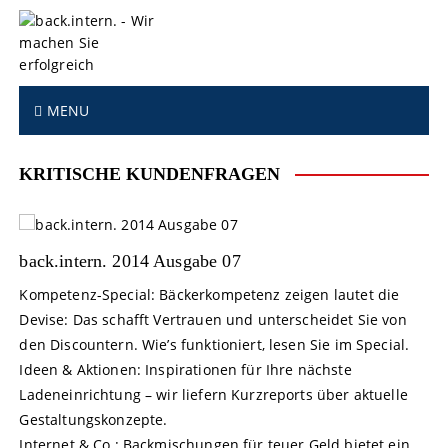
S
k
i
p
t
MENU
o
c
o
KRITISCHE KUNDENFRAGEN
n
t
e
n
back.intern. 2014 Ausgabe 07
t
Kompetenz-Special: Bäckerkompetenz zeigen lautet die
Devise: Das schafft Vertrauen und unterscheidet Sie von
den Discountern. Wie’s funktioniert, lesen Sie im Special.
Ideen & Aktionen: Inspirationen für Ihre nächste
Ladeneinrichtung – wir liefern Kurzreports über aktuelle
Gestaltungskonzepte.
Internet & Co.: Backmischungen für teuer Geld bietet ein