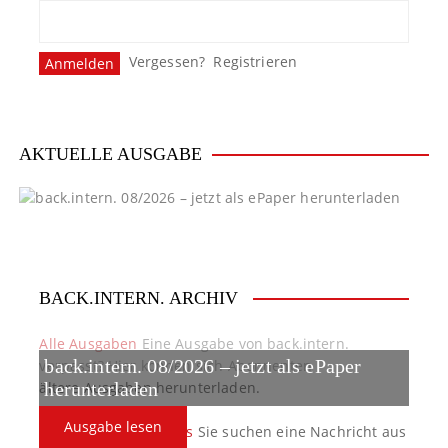
Vergessen?
Registrieren
AKTUELLE AUSGABE
BACK.INTERN. ARCHIV
Alle Ausgaben
Eine Ausgabe von back.intern.
back.intern. 08/2026 – jetzt als ePaper
verpasst? Hier können sich Abonnenten
ältere Ausgaben herunterladen.
herunterladen
Ausgabe lesen
back.intern. Top-News
Sie suchen eine Nachricht aus