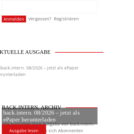
Vergessen?
Registrieren
KTUELLE AUSGABE
BACK.INTERN. ARCHIV
back.intern. 08/2026 – jetzt als
ePaper herunterladen
Alle Ausgaben
Eine Ausgabe von back.intern.
verpasst? Hier können sich Abonnenten
Ausgabe lesen