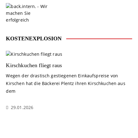
S
k
i
p
t
o
KOSTENEXPLOSION
c
o
n
t
Kirschkuchen fliegt raus
e
Wegen der drastisch gestiegenen Einkaufspreise von
n
Kirschen hat die Bäckerei Plentz ihren Kirschkuchen aus
t
dem
29.01.2026