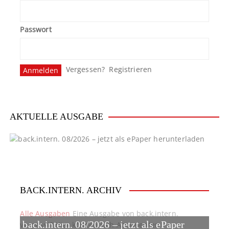
Passwort
Vergessen?
Registrieren
AKTUELLE AUSGABE
BACK.INTERN. ARCHIV
Alle Ausgaben
Eine Ausgabe von back.intern.
back.intern. 08/2026 – jetzt als ePaper
verpasst? Hier können sich Abonnenten