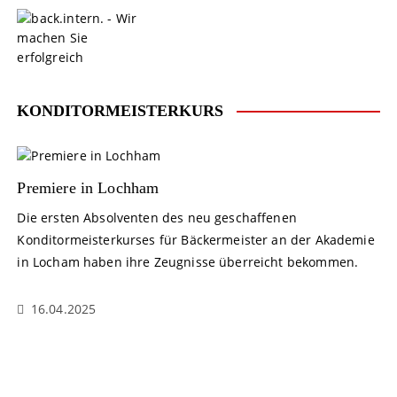
S
k
i
p
t
o
KONDITORMEISTERKURS
c
o
n
t
Premiere in Lochham
e
Die ersten Absolventen des neu geschaffenen
n
Konditormeisterkurses für Bäckermeister an der Akademie
t
in Locham haben ihre Zeugnisse überreicht bekommen.
16.04.2025