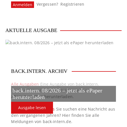
Vergessen?
Registrieren
AKTUELLE AUSGABE
BACK.INTERN. ARCHIV
Alle Ausgaben
Eine Ausgabe von back.intern.
back.intern. 08/2026 – jetzt als ePaper
verpasst? Hier können sich Abonnenten
ältere Ausgaben herunterladen.
herunterladen
Ausgabe lesen
back.intern. Top-News
Sie suchen eine Nachricht aus
den vergangenen Jahren? Hier finden Sie alle
Meldungen von back-intern.de.