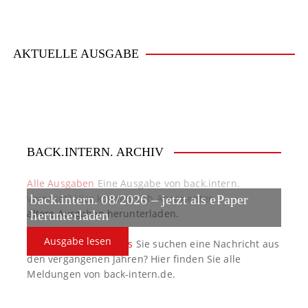
AKTUELLE AUSGABE
BACK.INTERN. ARCHIV
Alle Ausgaben
Eine Ausgabe von back.intern.
verpasst? Hier können sich Abonnenten
back.intern. 08/2026 – jetzt als ePaper
ältere Ausgaben herunterladen.
herunterladen
Ausgabe lesen
back.intern. Top-News
Sie suchen eine Nachricht aus
den vergangenen Jahren? Hier finden Sie alle
Meldungen von back-intern.de.