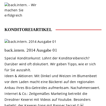
S
k
i
p
t
o
KONDITOREIARTIKEL
c
o
n
t
back.intern. 2014 Ausgabe 01
e
Special Konditorkunst: Lohnt der Konditoreibereich?
n
Darüber wird oft diskutiert. Wir geben Tipps, wie er sich
t
für Sie auszahlt.
Ideen & Aktionen: Mit Dinkel und Weizen im Blumenbeet
vor dem Laden macht eine Bäckerei auf den regionalen
Anbau ihres Bio-Getreides aufmerksam. Nachahmenswert.
Internet & Co.: Zeitgemäßes Marketing betreibt die
Dresdner Kexerei mit Videos auf Youtube. Besonders
beliebt: der Kexerei-Song mit Rapper Secret G.