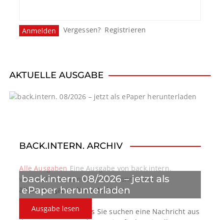
Vergessen?
Registrieren
AKTUELLE AUSGABE
BACK.INTERN. ARCHIV
Alle Ausgaben
Eine Ausgabe von back.intern.
back.intern. 08/2026 – jetzt als
verpasst? Hier können sich Abonnenten
ePaper herunterladen
ältere Ausgaben herunterladen.
Ausgabe lesen
back.intern. Top-News
Sie suchen eine Nachricht aus