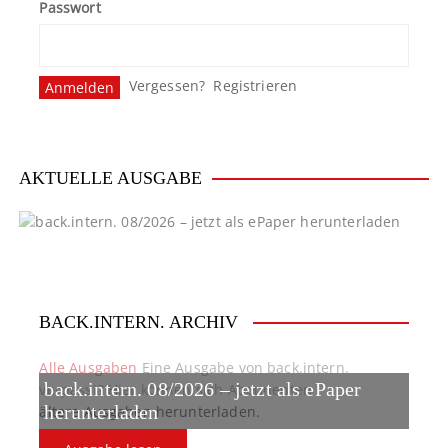
Passwort
Vergessen?
Registrieren
AKTUELLE AUSGABE
BACK.INTERN. ARCHIV
Alle Ausgaben
Eine Ausgabe von back.intern.
back.intern. 08/2026 – jetzt als ePaper
verpasst? Hier können sich Abonnenten
ältere Ausgaben herunterladen.
herunterladen