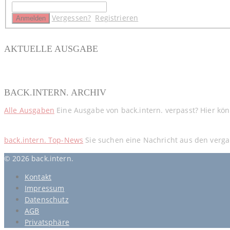
Vergessen?
Registrieren
AKTUELLE AUSGABE
BACK.INTERN. ARCHIV
Alle Ausgaben
Eine Ausgabe von back.intern. verpasst? Hier kö
back.intern. Top-News
Sie suchen eine Nachricht aus den verga
© 2026 back.intern.
Kontakt
Impressum
Datenschutz
AGB
Privatsphäre