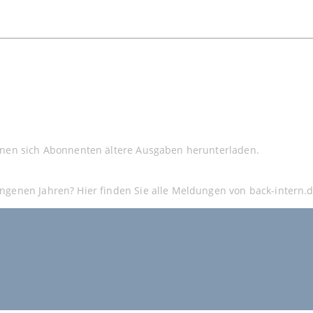
nnen sich Abonnenten ältere Ausgaben herunterladen.
ngenen Jahren? Hier finden Sie alle Meldungen von back-intern.d