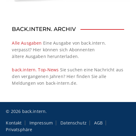
BACK.INTERN. ARCHIV
Alle Ausgaben
Eine Ausgabe von back.intern.
verpasst? Hier können sich Abonnenten
ältere Ausgaben herunterladen.
back.intern. Top-News
Sie suchen eine Nachricht aus
den vergangenen Jahren? Hier finden Sie alle
Meldungen von back-intern.de.
© 2026 back.intern.
Kontakt
Impressum
Datenschutz
AGB
Privatsphäre