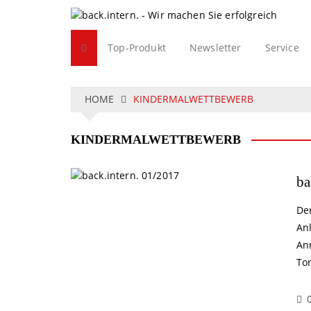
S
k
i
Top-Produkt
Newsletter
Service
p
t
o
c
HOME
KINDERMALWETTBEWERB
o
n
KINDERMALWETTBEWERB
t
e
n
ba
t
Der
Anl
An
To