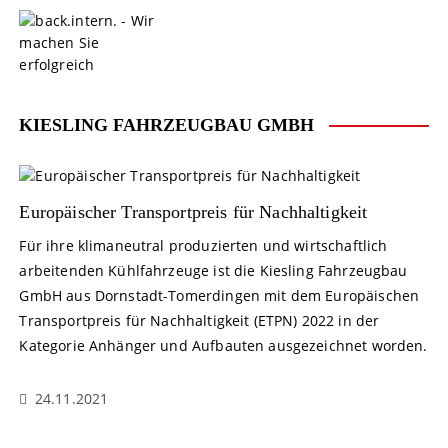
S
k
i
p
t
o
KIESLING FAHRZEUGBAU GMBH
c
o
n
t
Europäischer Transportpreis für Nachhaltigkeit
e
Für ihre klimaneutral produzierten und wirtschaftlich
n
arbeitenden Kühlfahrzeuge ist die Kiesling Fahrzeugbau
t
GmbH aus Dornstadt-Tomerdingen mit dem Europäischen
Transportpreis für Nachhaltigkeit (ETPN) 2022 in der
Kategorie Anhänger und Aufbauten ausgezeichnet worden.
24.11.2021