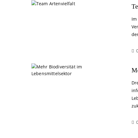
Te
Im
Ve
der
Me
Dr
in
Le
zu