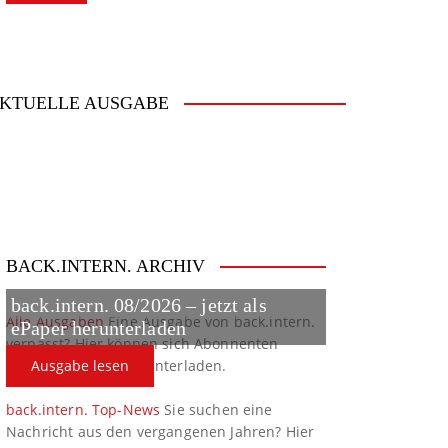
KTUELLE AUSGABE
BACK.INTERN. ARCHIV
back.intern. 08/2026 – jetzt als
Alle Ausgaben
Eine Ausgabe von back.intern.
ePaper herunterladen
verpasst? Hier können sich Abonnenten
ältere Ausgaben herunterladen.
Ausgabe lesen
back.intern. Top-News
Sie suchen eine
Nachricht aus den vergangenen Jahren? Hier