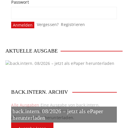
Passwort
Vergessen?
Registrieren
AKTUELLE AUSGABE
BACK.INTERN. ARCHIV
Alle Ausgaben
Eine Ausgabe von back.intern.
back.intern. 08/2026 – jetzt als ePaper
verpasst? Hier können sich Abonnenten
ältere Ausgaben herunterladen.
herunterladen