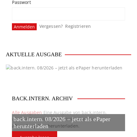
Passwort
Vergessen?
Registrieren
AKTUELLE AUSGABE
BACK.INTERN. ARCHIV
Alle Ausgaben
Eine Ausgabe von back.intern.
back.intern. 08/2026 – jetzt als ePaper
verpasst? Hier können sich Abonnenten
ältere Ausgaben herunterladen.
herunterladen