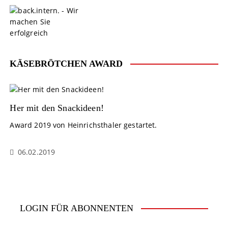
S
k
i
p
t
o
KÄSEBRÖTCHEN AWARD
c
o
n
t
Her mit den Snackideen!
e
Award 2019 von Heinrichsthaler gestartet.
n
t
06.02.2019
LOGIN FÜR ABONNENTEN