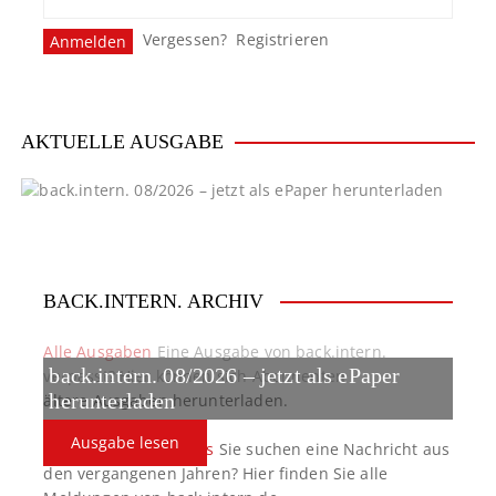
Vergessen?
Registrieren
AKTUELLE AUSGABE
BACK.INTERN. ARCHIV
Alle Ausgaben
Eine Ausgabe von back.intern.
back.intern. 08/2026 – jetzt als ePaper
verpasst? Hier können sich Abonnenten
ältere Ausgaben herunterladen.
herunterladen
Ausgabe lesen
back.intern. Top-News
Sie suchen eine Nachricht aus
den vergangenen Jahren? Hier finden Sie alle