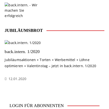
S
k
i
p
t
o
JUBILÄUMSBROT
c
o
n
t
back.intern. 1/2020
e
Jubiläumsaktionen + Torten + Werbemittel + Löhne
n
optimieren + Valentinstag – jetzt in back.intern. 1/2020
t
12.01.2020
LOGIN FÜR ABONNENTEN