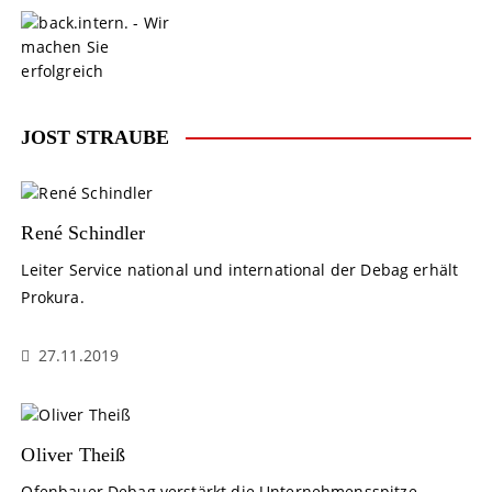
S
k
i
p
t
o
JOST STRAUBE
c
o
n
t
René Schindler
e
Leiter Service national und international der Debag erhält
n
Prokura.
t
27.11.2019
Oliver Theiß
Ofenbauer Debag verstärkt die Unternehmensspitze.