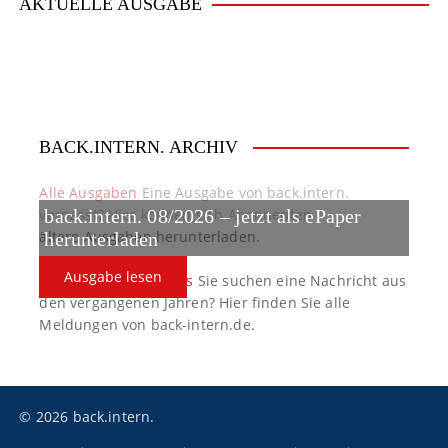
AKTUELLE AUSGABE
BACK.INTERN. ARCHIV
Alle Ausgaben
Eine Ausgabe von back.intern.
verpasst? Hier können sich Abonnenten
back.intern. 08/2026 – jetzt als ePaper
ältere Ausgaben herunterladen.
herunterladen
Ausgabe lesen
back.intern. Top-News
Sie suchen eine Nachricht aus
den vergangenen Jahren? Hier finden Sie alle
Meldungen von back-intern.de.
© 2026 back.intern.