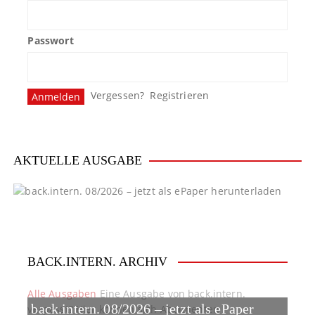
Passwort
Vergessen?
Registrieren
AKTUELLE AUSGABE
BACK.INTERN. ARCHIV
Alle Ausgaben
Eine Ausgabe von back.intern.
back.intern. 08/2026 – jetzt als ePaper
verpasst? Hier können sich Abonnenten